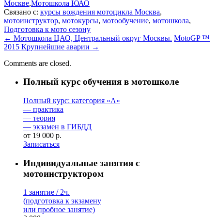
Москве
,
Мотошкола ЮАО
Связано с:
курсы вождения мотоцикла Москва
,
мотоинструктор
,
мотокурсы
,
мотообучение
,
мотошкола
,
Подготовка к мото сезону
←
Мотошкола ЦАО, Центральный округ Москвы.
MotoGP ™
2015 Крупнейшие аварии
→
Comments are closed.
Полный курс обучения в мотошколе
Полный курс: категория «А»
— практика
— теория
— экзамен в ГИБДД
от 19 000 р.
Записаться
Индивидуальные занятия с
мотоинструктором
1 занятие / 2ч.
(подготовка к экзамену
или пробное занятие)