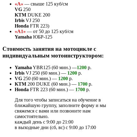
«А»
— свыше 125 куб/см
VG
250
KTM
DUKE 200
Irbis
VJ 250
Honda
FTR 223)
«А1»
— от 50 до 125 куб/см
Yamaha
ЮБР-125
Стоимость занятия на мотоцикле с
индивидуальным мотоинструктором:
Yamaha
YBR125 (60 мин.) —
1200
р.
Irbis
VJ 250 (60 мин.) —
1200
р.
VG
250 (60 мин.) —
1200
р.
KTM
200 DUKE (60 мин.) —
1700
р.
Honda
FTR 223 (60 мин.) —
1700
р.
Для того чтобы записаться на обучение в
ближайшую группу, заполните форму и мы
свяжемся с вами или позвоните нам
самостоятельно.
каждый день с 9:00 до 21:00
в выходные дни (сб, вс) с 9:00 до 17:00